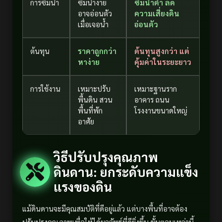
การซึมน้ำ
ซึมน้ำง่าย
ซึมน้ำต่ำ ลด
อาจอ่อนตัว
ความเสี่ยงดิน
เมื่อเจอน้ำ
อ่อนตัว
ต้นทุน
ราคาถูกกว่า
ต้นทุนสูงกว่า แต่
หาง่าย
คุ้มค่าในระยะยาว
การใช้งาน
เหมาะปรับ
เหมาะฐานราก
พื้นดิน สวน
อาคาร ถนน
พื้นที่พัก
โรงงานขนาดใหญ่
อาศัย
วิธีปรับปรุงคุณภาพ
ดินดาน: ยกระดับความแข็ง
แรงของดิน
แม้ดินดานจะมีคุณสมบัติที่ดีอยู่แล้ว แต่บางพื้นที่อาจต้อง
ปรับปรุงคุณภาพเพื่อให้ได้ผลลัพธ์ที่ดียิ่งขึ้น ขั้นตอนเหล่านี้