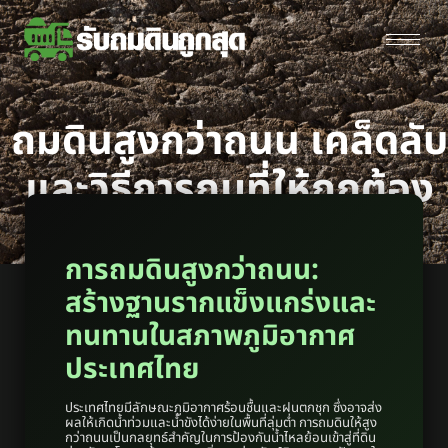
ถมดินสูงกว่าถนน เคล็ดลับ
และวิธีการถมที่ให้ถูกต้อง
การถมดินสูงกว่าถนน:
สร้างฐานรากแข็งแกร่งและ
ทนทานในสภาพภูมิอากาศ
ประเทศไทย
ประเทศไทยมีลักษณะภูมิอากาศร้อนชื้นและฝนตกชุก ซึ่งอาจส่ง
ผลให้เกิดน้ำท่วมและน้ำขังได้ง่ายในพื้นที่ลุ่มต่ำ การถมดินให้สูง
กว่าถนนเป็นกลยุทธ์สำคัญในการป้องกันน้ำไหลย้อนเข้าสู่ที่ดิน