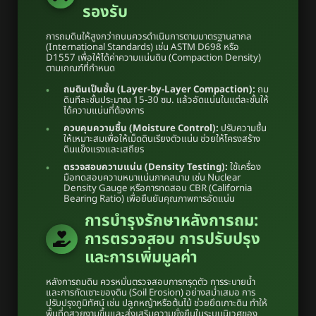
รองรับ
การถมดินให้สูงกว่าถนนควรดำเนินการตามมาตรฐานสากล
(International Standards) เช่น ASTM D698 หรือ
D1557 เพื่อให้ได้ค่าความแน่นดิน (Compaction Density)
ตามเกณฑ์ที่กำหนด
ถมดินเป็นชั้น (Layer-by-Layer Compaction):
ถม
ดินทีละชั้นประมาณ 15-30 ซม. แล้วอัดแน่นในแต่ละชั้นให้
ได้ความแน่นที่ต้องการ
ควบคุมความชื้น (Moisture Control):
ปรับความชื้น
ให้เหมาะสมเพื่อให้เม็ดดินเรียงตัวแน่น ช่วยให้โครงสร้าง
ดินแข็งแรงและเสถียร
ตรวจสอบความแน่น (Density Testing):
ใช้เครื่อง
มือทดสอบความหนาแน่นภาคสนาม เช่น Nuclear
Density Gauge หรือการทดสอบ CBR (California
Bearing Ratio) เพื่อยืนยันคุณภาพการอัดแน่น
การบำรุงรักษาหลังการถม:
การตรวจสอบ การปรับปรุง
และการเพิ่มมูลค่า
หลังการถมดิน ควรหมั่นตรวจสอบการทรุดตัว การระบายน้ำ
และการกัดเซาะของดิน (Soil Erosion) อย่างสม่ำเสมอ การ
ปรับปรุงภูมิทัศน์ เช่น ปลูกหญ้าหรือต้นไม้ ช่วยยึดเกาะดิน ทำให้
พื้นที่ดูสวยงามขึ้นและส่งเสริมความยั่งยืนในระบบนิเวศของ