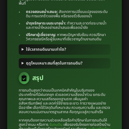
พื้นที่
ตรวจสอบสม่ำเสมอ:
สังเกตการเปลี่ยนแปลงของระดับ
ดิน การแตกร้าวของพื้น หรือรอยรั่วซึมของน้ำ
บำรุงรักษาระบบระบายน้ำ:
ทำความสะอาดท่อระบายน้ำ
และทางน้ำไหลอย่างสม่ำเสมอเพื่อลดน้ำขัง
ปรึกษาผู้เชี่ยวชาญ:
หากพบปัญหาซับซ้อน ควรปรึกษา
วิศวกรธรณีหรือผู้รับเหมาที่เชี่ยวชาญด้านงานถมดิน
ใช้เวลาถมดินนานเท่าใด?
ฤดูไหนเหมาะสมที่สุดในการถมดิน?
สรุป
การถมดินสูงกว่าถนนเป็นเทคนิคสำคัญในบริบทของ
ประเทศไทยที่มีฝนตกชุก ช่วยลดความเสี่ยงน้ำท่วม ยกระดับ
คุณภาพและความเสถียรของฐานราก เพิ่มมูลค่า
อสังหาริมทรัพย์ และลดค่าใช้จ่ายระยะยาว การวางแผนอย่าง
มืออาชีพ เลือกใช้วัสดุดินที่เหมาะสม ควบคุมความชื้น และตรวจ
สอบความแน่นตามมาตรฐานสากล คือกุญแจสู่ความสำเร็จ
หากคุณต้องการความช่วยเหลือหรือคำปรึกษาในการถมดินให้
สูงกว่าถนน หรือการ
รับถมดิน
เพื่อรองรับโครงการก่อสร้างบ้าน