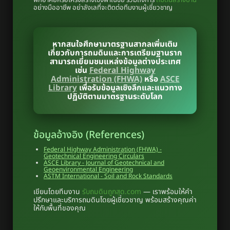
พักอาศัยหรือโครงสร้างเชิงพาณิชย์ รวมถึงการ
ถมดินสร้างบ้าน
อย่างมืออาชีพ อย่าลังเลที่จะติดต่อทีมงานผู้เชี่ยวชาญ
หากสนใจศึกษามาตรฐานสากลเพิ่มเติม
เกี่ยวกับการถมดินและการเตรียมฐานราก
สามารถเยี่ยมชมแหล่งข้อมูลต่างประเทศ
เช่น
Federal Highway
Administration (FHWA)
หรือ
ASCE
Library
เพื่อรับข้อมูลเชิงลึกและแนวทาง
ปฏิบัติตามมาตรฐานระดับโลก
ข้อมูลอ้างอิง (References)
Federal Highway Administration (FHWA) -
Geotechnical Engineering Circulars
ASCE Library - Journal of Geotechnical and
Geoenvironmental Engineering
ASTM International - Soil and Rock Standards
เขียนโดยทีมงาน
รับถมดินถูกสุด.com
— เราพร้อมให้คำ
ปรึกษาและบริการถมดินโดยผู้เชี่ยวชาญ พร้อมสร้างคุณค่า
ให้กับพื้นที่ของคุณ