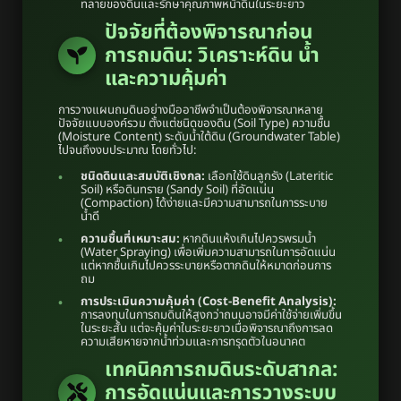
ทลายของดินและรักษาคุณภาพหน้าดินในระยะยาว
ปัจจัยที่ต้องพิจารณาก่อน
การถมดิน: วิเคราะห์ดิน น้ำ
และความคุ้มค่า
การวางแผนถมดินอย่างมืออาชีพจำเป็นต้องพิจารณาหลาย
ปัจจัยแบบองค์รวม ตั้งแต่ชนิดของดิน (Soil Type) ความชื้น
(Moisture Content) ระดับน้ำใต้ดิน (Groundwater Table)
ไปจนถึงงบประมาณ โดยทั่วไป:
ชนิดดินและสมบัติเชิงกล:
เลือกใช้ดินลูกรัง (Lateritic
Soil) หรือดินทราย (Sandy Soil) ที่อัดแน่น
(Compaction) ได้ง่ายและมีความสามารถในการระบาย
น้ำดี
ความชื้นที่เหมาะสม:
หากดินแห้งเกินไปควรพรมน้ำ
(Water Spraying) เพื่อเพิ่มความสามารถในการอัดแน่น
แต่หากชื้นเกินไปควรระบายหรือตากดินให้หมาดก่อนการ
ถม
การประเมินความคุ้มค่า (Cost-Benefit Analysis):
การลงทุนในการถมดินให้สูงกว่าถนนอาจมีค่าใช้จ่ายเพิ่มขึ้น
ในระยะสั้น แต่จะคุ้มค่าในระยะยาวเมื่อพิจารณาถึงการลด
ความเสียหายจากน้ำท่วมและการทรุดตัวในอนาคต
เทคนิคการถมดินระดับสากล:
การอัดแน่นและการวางระบบ