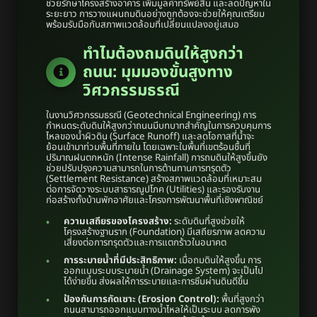
ช่วยรักษาโครงสร้างอาคาร เพิ่มมูลค่าทรัพย์สิน และลดปัญหาใน
ระยะยาว การวางแผนถมดินอย่างถูกต้องจะช่วยให้คุณเตรียม
พร้อมรับมือกับสภาพแวดล้อมที่เปลี่ยนแปลงอยู่เสมอ
ทำไมต้องถมดินให้สูงกว่า
ถนน: มุมมองขั้นสูงทาง
วิศวกรรมธรณี
ในงานวิศวกรรมธรณี (Geotechnical Engineering) การ
กำหนดระดับดินให้สูงกว่าถนนมีบทบาทสำคัญในการควบคุมการ
ไหลของน้ำผิวดิน (Surface Runoff) และลดโอกาสที่น้ำจะ
ย้อนเข้ามาท่วมพื้นที่ภายใน โดยเฉพาะในพื้นที่เขตร้อนชื้นที่
ปริมาณฝนตกหนัก (Intense Rainfall) การถมดินให้สูงขึ้นยัง
ช่วยปรับปรุงความสามารถในการต้านทานการทรุดตัว
(Settlement Resistance) สร้างสภาพแวดล้อมที่เหมาะสม
ต่อการจัดวางระบบสาธารณูปโภค (Utilities) และรองรับงาน
ก่อสร้างทั้งบ้านพักอาศัยและโครงการพัฒนาพื้นที่เชิงพาณิชย์
ความเสถียรของโครงสร้าง:
ระดับดินที่สูงช่วยให้
โครงสร้างฐานราก (Foundation) มีเสถียรภาพ ลดความ
เสี่ยงต่อการทรุดตัวและการแตกร้าวในอนาคต
การระบายน้ำที่มีประสิทธิภาพ:
เมื่อถมดินให้สูงขึ้น การ
ออกแบบระบบระบายน้ำ (Drainage System) จะเป็นไป
ได้ง่ายขึ้น ส่งผลให้การระบายและการซึมผ่านดินดีขึ้น
ป้องกันการกัดเซาะ (Erosion Control):
พื้นที่สูงกว่า
ถนนสามารถออกแบบทางน้ำไหลให้เป็นระบบ ลดการพัง