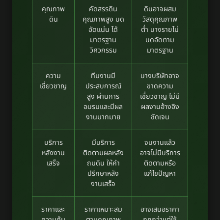
คุณภาพ
คัดสรรดิน
ดินอาจผสม
ดิน
คุณภาพสูง บด
วัสดุคุณภาพ
อัดแน่น ได้
ต่ำ บางรายไม่
มาตรฐาน
บดอัดตาม
วิศวกรรม
มาตรฐาน
ความ
ทีมงานมี
บางบริษัทอาจ
เชี่ยวชาญ
ประสบการณ์
ขาดความ
สูง ผ่านการ
เชี่ยวชาญ ไม่มี
อบรมและมีผล
ผลงานอ้างอิง
งานมากมาย
ชัดเจน
บริการ
มีบริการ
จบงานแล้ว
หลังงาน
ติดตามผลหลัง
อาจไม่มีบริการ
เสร็จ
ถมดิน ให้คำ
ติดตามหรือ
ปรึกษาหลัง
แก้ไขปัญหา
งานเสร็จ
ราคาและ
ราคาเหมาะสม
อาจเสนอราคา
ความคุ้ม
ตามคุณภาพ
ถูกกว่าแต่ใช้